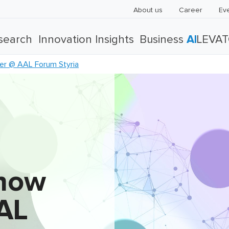
About us
Career
Ev
search
Innovation Insights
Business
AI
LEVA
er @ AAL Forum Styria
Know
AL