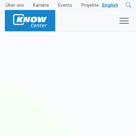
Über uns
Karriere
Events
Projekte
English
Research
Innovation
Insights
Business
AI
LEVATOR
Solutions
KI
-
Gütesiegel