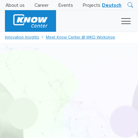
About us
Career
Events
Projects
Deutsch
Research
Innovation
Insights
Innovation Insights
Meet Know Center @ WKO Workshop
Business
AI
LEVATOR
Solutions
AI
Certification