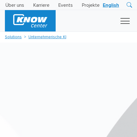
Über uns
Karriere
Events
Projekte
English
Research
Innovation
Insights
Solutions
Unternehmerische KI
Business
AI
LEVATOR
Solutions
KI
-
Gütesiegel