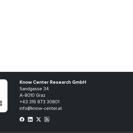
Know Center Research GmbH
Sandgasse 34
A-8010 Graz
+43 316 873 30801
info@know-center.at