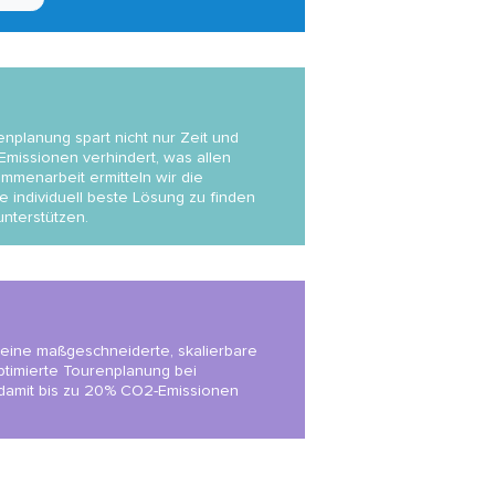
enplanung spart nicht nur Zeit und
issionen verhindert, was allen
mmenarbeit ermitteln wir die
e individuell beste Lösung zu finden
nterstützen.
eine maßgeschneiderte, skalierbare
ptimierte Tourenplanung bei
t damit bis zu 20% CO2-Emissionen