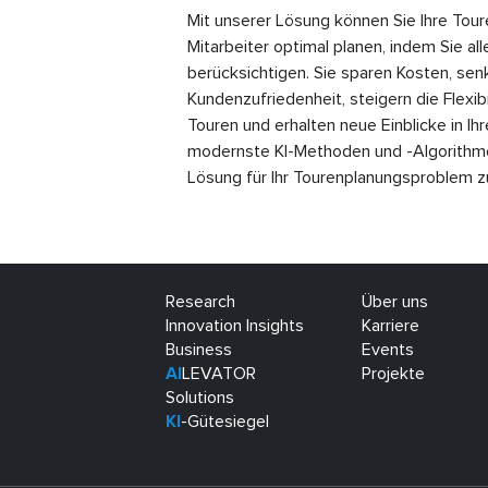
Mit unserer Lösung können Sie Ihre Tou
Mitarbeiter optimal planen, indem Sie al
berücksichtigen. Sie sparen Kosten, sen
Kundenzufriedenheit, steigern die Flexibi
Touren und erhalten neue Einblicke in Ih
modernste KI-Methoden und -Algorithme
Lösung für Ihr Tourenplanungsproblem z
Research
Über uns
Innovation Insights
Karriere
Business
Events
AI
LEVATOR
Projekte
Solutions
KI
-Gütesiegel