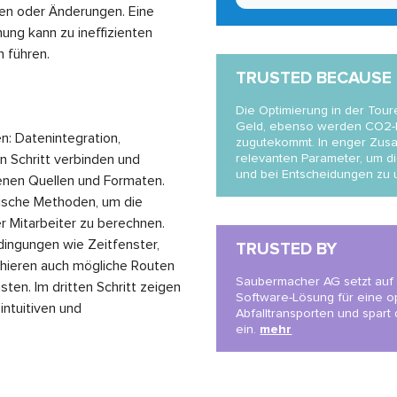
en oder Änderungen. Eine
ung kann zu ineffizienten
 führen.
TRUSTED BECAUSE
Die Optimierung in der Tour
Geld, ebenso werden CO2-Em
n: Datenintegration,
zugutekommt. In enger Zusa
n Schritt verbinden und
relevanten Parameter, um di
und bei Entscheidungen zu u
denen Quellen und Formaten.
tische Methoden, um die
r Mitarbeiter zu berechnen.
dingungen wie Zeitfenster,
TRUSTED BY
ahieren auch mögliche Routen
Saubermacher AG setzt auf 
en. Im dritten Schritt zeigen
Software-Lösung für eine o
intuitiven und
Abfalltransporten und spar
ein.
mehr