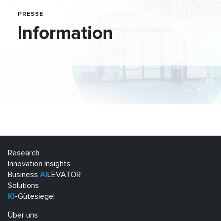
PRESSE
Information
Research
Innovation Insights
Business
AI
LEVATOR
Solutions
KI
-Gütesiegel
Über uns