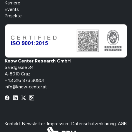
Karriere
Events
Projekte
Know Center Research GmbH
Sandgasse 34
A-8010 Graz
+43 316 873 30801
info@know-center.at
Kontakt
Newsletter
Impressum
Datenschutzerklärung
AGB
H
bdva