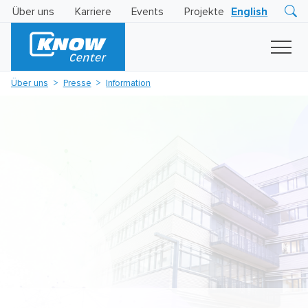
Über uns
Karriere
Events
Projekte
English
Research
Innovation
Insights
Über uns
Presse
Information
Business
AI
LEVATOR
Solutions
KI
-
Gütesiegel