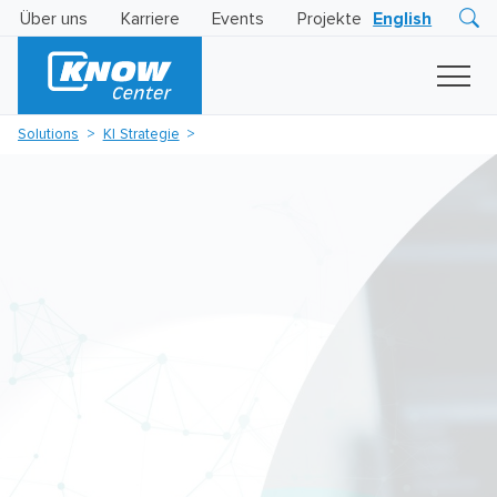
Über uns
Karriere
Events
Projekte
English
Research
Innovation
Insights
Solutions
KI Strategie
Business
AI
LEVATOR
Solutions
KI
-
Gütesiegel