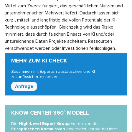
Mittel zum Zweck fungiert, das geschäftlichen Nutzen und
unternehmerischen Mehrwert liefert. Dadurch lassen sich
kurz-, mittel- und langfristig die vollen Potentiale der KI-
Technologie ausschöpfen. Gleichzeitig wird das Risiko
minimiert, dass durch falschen Einsatz von KI und/oder
unzureichende Daten Projekte scheitern, Ressourcen
verschwendet werden oder Investitionen fehlschlagen.
MEHR ZUM KI CHECK
Zusammen mit Experten austauschen und KI
zukunftssicher einsetzen!
Anfrage
KNOW CENTER 360° MODELL
Die
High-Level Expert Group
wurde von der
Europäischen Kommission
eingesetzt, um sie bei ihrer