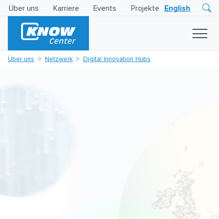
Über uns
Karriere
Events
Projekte
English
Research
Innovation
Insights
Über uns
Netzwerk
Digital Innovation Hubs
Business
AI
LEVATOR
Solutions
KI
-
Gütesiegel