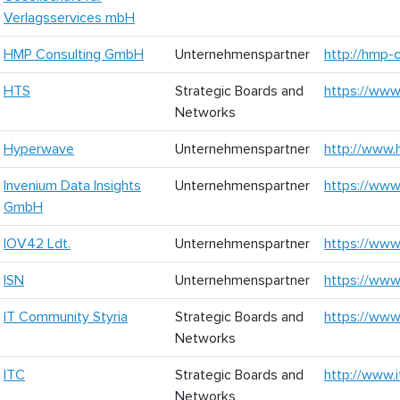
Verlagsservices mbH
HMP Consulting GmbH
Unternehmenspartner
http://hmp-
HTS
Strategic Boards and
https://www
Networks
Hyperwave
Unternehmenspartner
http://www
Invenium Data Insights
Unternehmenspartner
https://www.
GmbH
IOV42 Ldt.
Unternehmenspartner
https://www
ISN
Unternehmenspartner
https://www.
IT Community Styria
Strategic Boards and
https://www.
Networks
ITC
Strategic Boards and
http://www.i
Networks