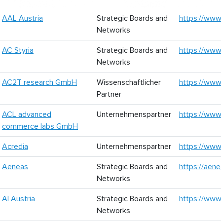
AAL Austria
Strategic Boards and
https://www.
Networks
AC Styria
Strategic Boards and
https://www
Networks
AC2T research GmbH
Wissenschaftlicher
https://www
Partner
ACL advanced
Unternehmenspartner
https://www.
commerce labs GmbH
Acredia
Unternehmenspartner
https://www.
Aeneas
Strategic Boards and
https://aene
Networks
AI Austria
Strategic Boards and
https://www.
Networks