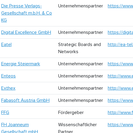
Die Presse Verlags-
Unternehmenspartner
https://www
Gesellschaft m.b.H. & Co
KG
Digital Excellence GmbH
Unternehmenspartner
https://digit
Eatel
Strategic Boards and
http://ea-tel
Networks
Energie Steiermark
Unternehmenspartner
https://www
Enteos
Unternehmenspartner
http://www.
Exthex
Unternehmenspartner
http://www.
Fabasoft Austria GmbH
Unternehmenspartner
https://www
FFG
Fördergeber
http://www.f
FH Joanneum
Wissenschaftlicher
https://www
Gesellschaft mbH
Partner