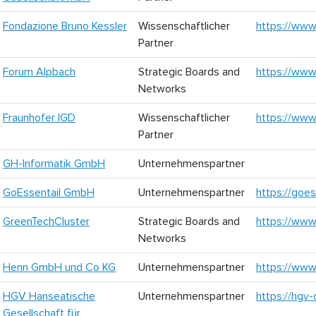
Fondazione Bruno Kessler
Wissenschaftlicher
https://www
Partner
Forum Alpbach
Strategic Boards and
https://www
Networks
Fraunhofer IGD
Wissenschaftlicher
https://www.
Partner
GH-Informatik GmbH
Unternehmenspartner
GoEssentail GmbH
Unternehmenspartner
https://goes
GreenTechCluster
Strategic Boards and
https://www
Networks
Henn GmbH und Co KG
Unternehmenspartner
https://www
HGV Hanseatische
Unternehmenspartner
https://hgv-
Gesellschaft für