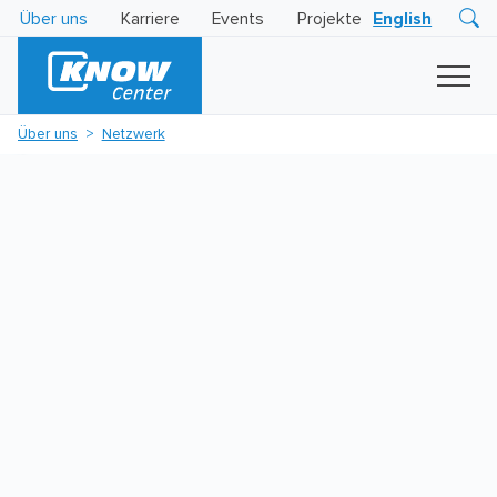
Über uns
Karriere
Events
Projekte
English
Research
Innovation
Insights
Über uns
Netzwerk
Business
AI
LEVATOR
Solutions
KI
-
Gütesiegel