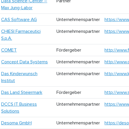
Data Science-Center –
Partner
Max Jung-Labor
CAS Software AG
Unternehmenspartner
https://www.
CHIESI Farmaceutici
Unternehmenspartner
https://www
S.p.A.
COMET
Fördergeber
http://www.f
Concept Data Systems
Unternehmenspartner
http://www.c
Das Kinderwunsch
Unternehmenspartner
http://www.k
Institut
Das Land Steiermark
Fördergeber
http://www.s
DCCS IT Business
Unternehmenspartner
https://www
Solutions
Desoma GmbH
Unternehmenspartner
https://des