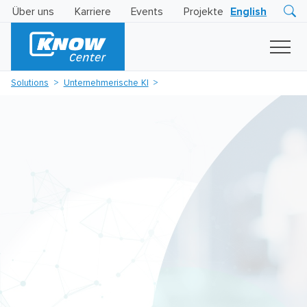
Über uns
Karriere
Events
Projekte
English
Research
Innovation
Insights
Solutions
Unternehmerische KI
Business
AI
LEVATOR
Solutions
KI
-
Gütesiegel