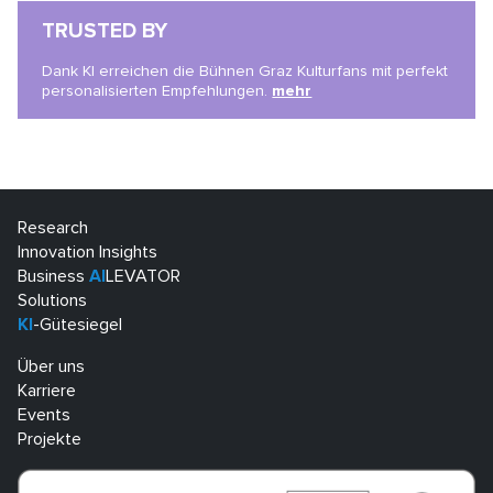
TRUSTED BY
Dank KI erreichen die Bühnen Graz Kulturfans mit perfekt
personalisierten Empfehlungen.
mehr
Research
Innovation Insights
Business
AI
LEVATOR
Solutions
KI
-Gütesiegel
Über uns
Karriere
Events
Projekte