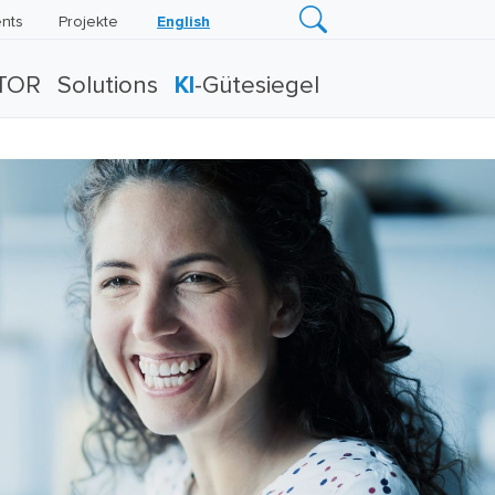
nts
Projekte
English
TOR
Solutions
KI
-Gütesiegel