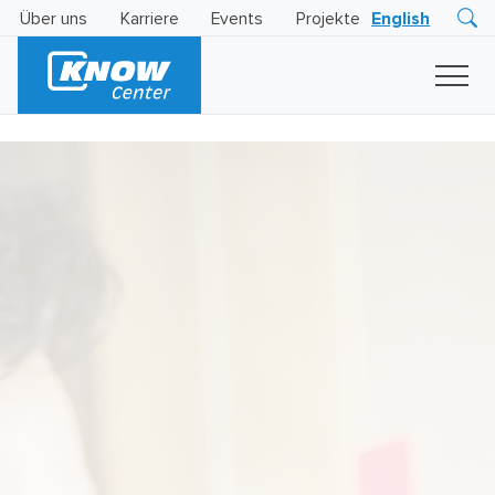
Über uns
Karriere
Events
Projekte
English
Research
Innovation
Insights
Business
AI
LEVATOR
Solutions
KI
-
Gütesiegel