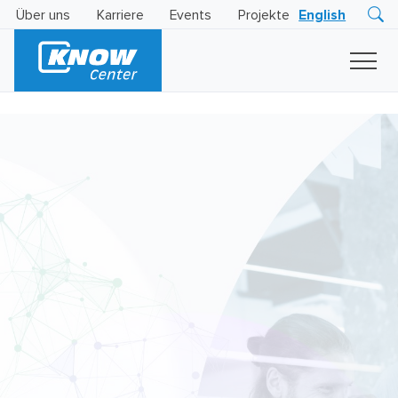
Über uns
Karriere
Events
Projekte
English
Research
Innovation
Insights
Business
AI
LEVATOR
Solutions
KI
-
Gütesiegel