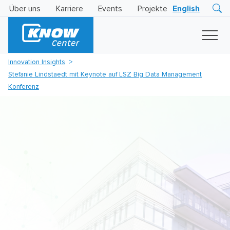
Über uns
Karriere
Events
Projekte
English
Research
Innovation
Insights
Innovation Insights
Business
Stefanie Lindstaedt mit Keynote auf LSZ Big Data Management
AI
LEVATOR
Konferenz
Solutions
KI
-
Gütesiegel