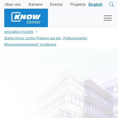
Über uns
Karriere
Events
Projekte
English
Research
Innovation
Insights
Innovation Insights
Business
Starke Know Center Präsenz auf der „Professionelles
AI
LEVATOR
Wissensmanagement“ Konferenz
Solutions
KI
-
Gütesiegel