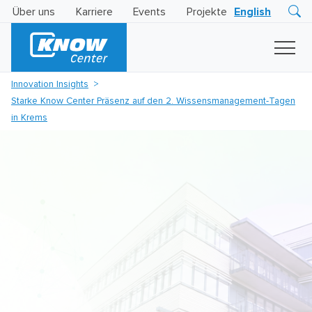
Über uns
Karriere
Events
Projekte
English
Research
Innovation
Insights
Innovation Insights
Business
Starke Know Center Präsenz auf den 2. Wissensmanagement-Tagen
AI
LEVATOR
in Krems
Solutions
KI
-
Gütesiegel