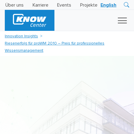
Über uns
Karriere
Events
Projekte
English
Research
Innovation
Insights
Innovation Insights
Business
Riesenerfolg für proWM 2010 – Preis für professionelles
AI
LEVATOR
Wissensmanagement
Solutions
KI
-
Gütesiegel