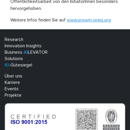
Öffent­lichkeitsarbeit von den InitiatorInnen besonders
hervorgehoben.
Weitere Infos finden Sie auf
www.prowm-preis.org
Research
Innovation Insights
Business
AI
LEVATOR
Solutions
KI
-Gütesiegel
Über uns
Karriere
Events
Projekte