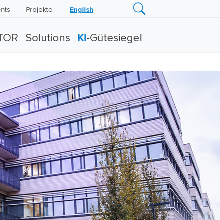
nts
Projekte
English
TOR
Solutions
KI
-Gütesiegel