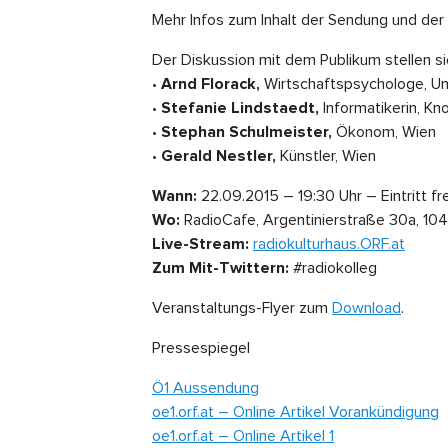
Mehr Infos zum Inhalt der Sendung und de
Der Diskussion mit dem Publikum stellen si
•
Arnd Florack,
Wirtschaftspsychologe, Un
•
Stefanie Lindstaedt,
Informatikerin, K
•
Stephan Schulmeister,
Ökonom, Wien
•
Gerald Nestler,
Künstler, Wien
Wann:
22.09.2015 – 19:30 Uhr – Eintritt fre
Wo:
RadioCafe, Argentinierstraße 30a, 10
Live-Stream:
radiokulturhaus.ORF.at
Zum Mit-Twittern:
#radiokolleg
Veranstaltungs-Flyer zum
Download
.
Pressespiegel
Ö1 Aussendung
oe1.orf.at – Online Artikel Vorankündigung
oe1.orf.at – Online Artikel 1