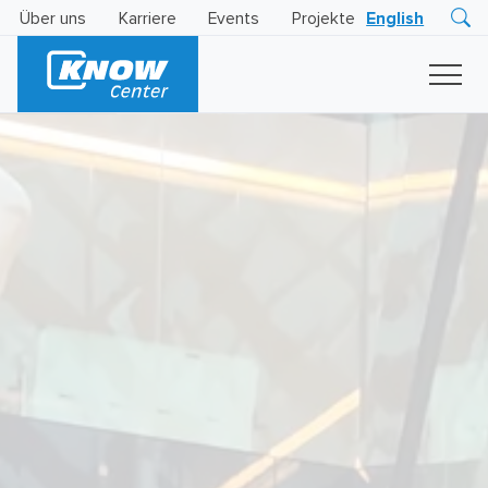
Über uns
Karriere
Events
Projekte
English
Research
Innovation
Insights
Business
AI
LEVATOR
Solutions
KI
-
Gütesiegel