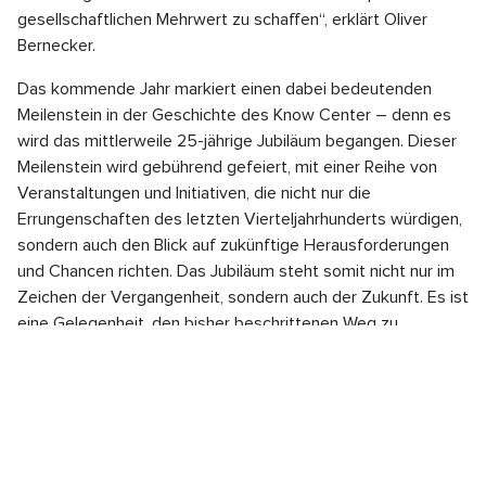
gesellschaftlichen Mehrwert zu schaffen“, erklärt Oliver
Bernecker.
Das kommende Jahr markiert einen dabei bedeutenden
Meilenstein in der Geschichte des Know Center – denn es
wird das mittlerweile 25-jährige Jubiläum begangen. Dieser
Meilenstein wird gebührend gefeiert, mit einer Reihe von
Veranstaltungen und Initiativen, die nicht nur die
Errungenschaften des letzten Vierteljahrhunderts würdigen,
sondern auch den Blick auf zukünftige Herausforderungen
und Chancen richten. Das Jubiläum steht somit nicht nur im
Zeichen der Vergangenheit, sondern auch der Zukunft. Es ist
eine Gelegenheit, den bisher beschrittenen Weg zu
reflektieren und zugleich neue Visionen für die Rolle des
Know Center in einer zunehmend digitalisierten und
datengetriebenen Welt zu entwickeln.
Know Center
is a leading European innovation and cutting-