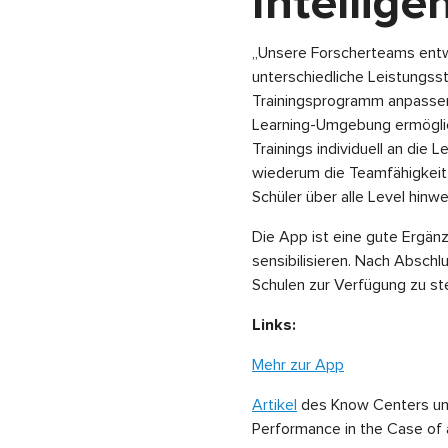
Intellig
„Unsere Forscherteams entwic
unterschiedliche Leistungss
Trainingsprogramm anpassen“
Learning-Umgebung ermöglich
Trainings individuell an die
wiederum die Teamfähigkeit 
Schüler über alle Level hinw
Die App ist eine gute Ergänz
sensibilisieren. Nach Abschl
Schulen zur Verfügung zu ste
Links:
Mehr zur App
Artikel
des Know Centers u
Performance in the Case of 