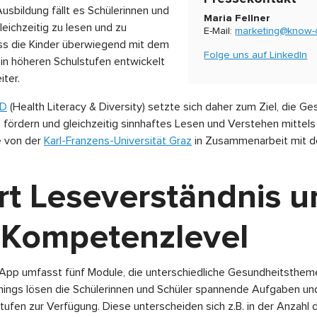
Ausbildung fällt es Schülerinnen und
Maria Fellner
leichzeitig zu lesen und zu
E-Mail:
marketing@know-c
ass die Kinder überwiegend mit dem
Folge uns auf LinkedIn
 in höheren Schulstufen entwickelt
ter.
-D
(Health Literacy & Diversity) setzte sich daher zum Ziel, die 
fördern und gleichzeitig sinnhaftes Lesen und Verstehen mittels Kü
e von der
Karl-Franzens-Universität Graz
in Zusammenarbeit mit 
ert Leseverständnis 
t Kompetenzlevel
App umfasst fünf Module, die unterschiedliche Gesundheitstheme
nings lösen die Schülerinnen und Schüler spannende Aufgaben un
stufen zur Verfügung. Diese unterscheiden sich z.B. in der Anzahl