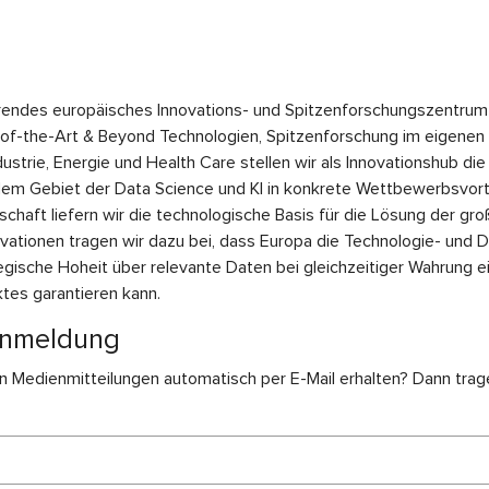
rendes europäisches Innovations- und Spitzenforschungszentrum 
-of-the-Art & Beyond Technologien, Spitzenforschung im eigenen
ustrie, Energie und Health Care stellen wir als Innovationshub di
em Gebiet der Data Science und KI in konkrete Wettbewerbsvorte
chaft liefern wir die technologische Basis für die Lösung der gr
tionen tragen wir dazu bei, dass Europa die Technologie- und 
egische Hoheit über relevante Daten bei gleichzeitiger Wahrung e
tes garantieren kann.
Anmeldung
n Medienmitteilungen automatisch per E-Mail erhalten? Dann trage