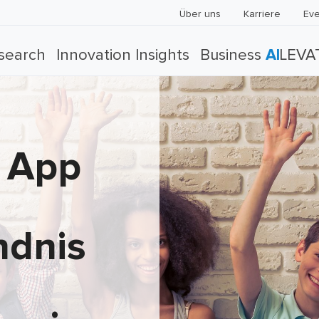
Über uns
Karriere
Eve
search
Innovation Insights
Business
AI
LEVA
e App
ndnis