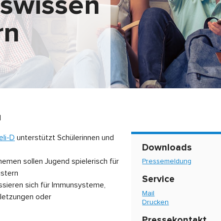
swissen
rn
1
eli-D
unterstützt Schülerinnen und
Downloads
emen sollen Jugend spielerisch für
Pressemeldung
stern
Service
ressieren sich für Immunsysteme,
Mail
letzungen oder
Drucken
Pressekontakt