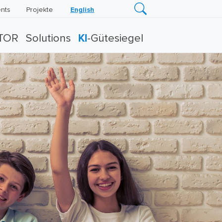
nts
Projekte
English
TOR
Solutions
KI
-Gütesiegel