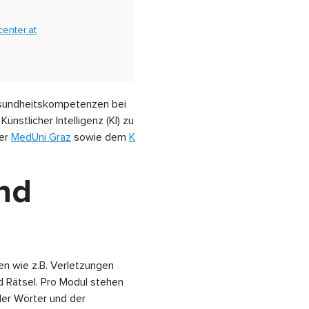
enter.at
Gesundheitskompetenzen bei
nstlicher Intelligenz (KI) zu
der
MedUni Graz
sowie dem
K
und
n wie z.B. Verletzungen
d Rätsel. Pro Modul stehen
 der Wörter und der