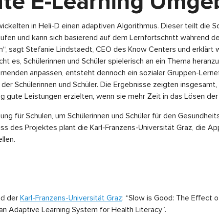
ente E-Learning Umg
kelten in Heli-D einen adaptiven Algorithmus. Dieser teilt die Sc
tufen und kann sich basierend auf dem Lernfortschritt während 
, sagt Stefanie Lindstaedt, CEO des Know Centers und erklärt w
t es, Schülerinnen und Schüler spielerisch an ein Thema heranzu
 Lernenden anpassen, entsteht dennoch ein sozialer Gruppen-Lerne
der Schülerinnen und Schüler. Die Ergebnisse zeigten insgesamt,
eg gute Leistungen erzielten, wenn sie mehr Zeit in das Lösen der
ung für Schulen, um Schülerinnen und Schüler für den Gesundheits
uss des Projektes plant die Karl-Franzens-Universität Graz, die Ap
llen.
nd der
Karl-Franzens-Universität Graz
: “Slow is Good: The Effect 
an Adaptive Learning System for Health Literacy”.