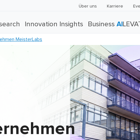
Über uns
Karriere
Eve
search
Innovation Insights
Business
AI
LEVA
nehmen MeisterLabs
ternehmen