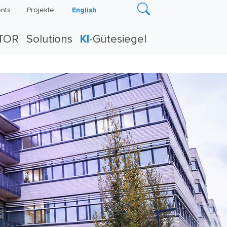
nts
Projekte
English
TOR
Solutions
KI
-Gütesiegel