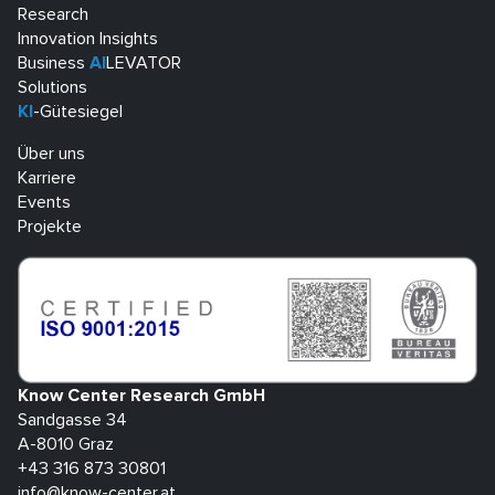
Research
Innovation Insights
Business
AI
LEVATOR
Solutions
KI
-Gütesiegel
Über uns
Karriere
Events
Projekte
Know Center Research GmbH
Sandgasse 34
A-8010 Graz
+43 316 873 30801
info@know-center.at