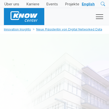
Über uns
Karriere
Events
Projekte
English
Research
Innovation
Insights
Innovation Insights
Neue Präsidentin von Digital Networked Data
Business
AI
LEVATOR
Solutions
KI
-
Gütesiegel