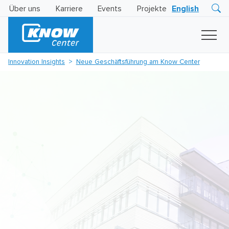
Über uns
Karriere
Events
Projekte
English
Research
Innovation
Insights
Innovation Insights
Neue Geschäftsführung am Know Center
Business
AI
LEVATOR
Solutions
KI
-
Gütesiegel