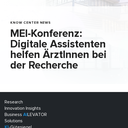
KNOW CENTER NEWS
MEI-Konferenz:
Digitale Assistenten
helfen ÄrztInnen bei
der Recherche
Research
Innovation Insights
Business
AI
LEVATOR
Solutions
KI
-Gütesiegel