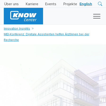
Über uns
Karriere
Events
Projekte
English
Research
Innovation
Insights
Innovation Insights
Business
MEI-Konferenz: Digitale Assistenten helfen ÄrztInnen bei der
AI
LEVATOR
Recherche
Solutions
KI
-
Gütesiegel