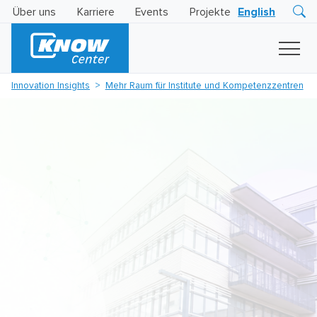
Über uns
Karriere
Events
Projekte
English
Research
Innovation
Insights
Innovation Insights
Mehr Raum für Institute und Kompetenzzentren
Business
AI
LEVATOR
Solutions
KI
-
Gütesiegel