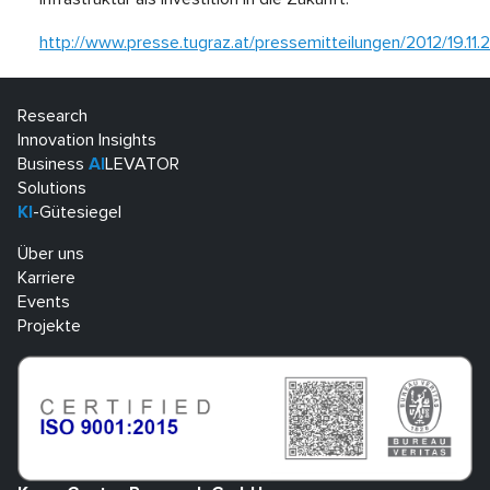
http://www.presse.tugraz.at/pressemitteilungen/2012/19.11.
Research
Innovation Insights
Business
AI
LEVATOR
Solutions
KI
-Gütesiegel
Über uns
Karriere
Events
Projekte