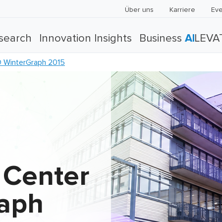
Über uns
Karriere
Eve
search
Innovation Insights
Business
AI
LEVA
 WinterGraph 2015
 Center
aph