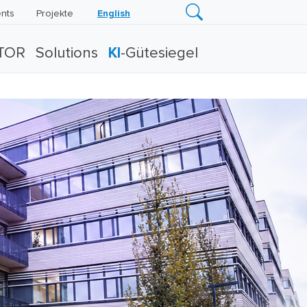
nts
Projekte
English
TOR
Solutions
KI
-Gütesiegel