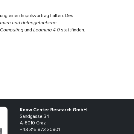
tung einen Impulsvortrag halten. Des
ormen und datengetriebene
l Computing
und
Learning 4.0
stattfinden.
Know Center Research GmbH
Sandgasse 34
A-8010 Graz
+43 316 873 30801