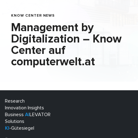
KNOW CENTER NEWS
Management by
Digitalization – Know
Center auf
computerwelt.at
Research
Innovation Insights
Business
AI
LEVATOR
Solutions
KI
-Gütesiegel