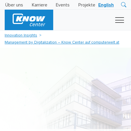
Über uns
Karriere
Events
Projekte
English
Research
Innovation
Insights
Innovation Insights
Business
Management by Digitalization – Know Center auf computerwelt.at
AI
LEVATOR
Solutions
KI
-
Gütesiegel