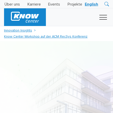
Über uns
Karriere
Events
Projekte
English
Research
Innovation
Insights
Innovation Insights
Business
Know Center Workshop auf der ACM RecSys Konferenz
AI
LEVATOR
Solutions
KI
-
Gütesiegel