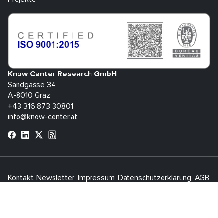
Know Center Research GmbH
Sandgasse 34
A-8010 Graz
+43 316 873 30801
info@know-center.at
Kontakt
Newsletter
Impressum
Datenschutzerklärung
AGB
H
bdva
© 2026 Know Center