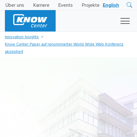
Über uns
Karriere
Events
Projekte
English
Research
Innovation
Insights
Innovation Insights
Business
Know Center Paper auf renommierter World Wide Web Konferenz
AI
LEVATOR
akzeptiert
Solutions
KI
-
Gütesiegel