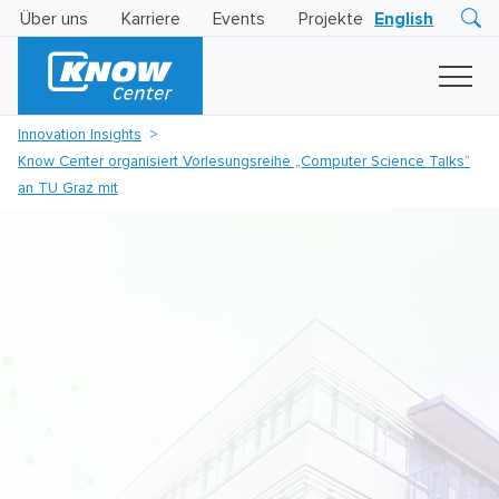
Über uns
Karriere
Events
Projekte
English
Research
Innovation
Insights
Innovation Insights
Business
Know Center organisiert Vorlesungsreihe „Computer Science Talks“
AI
LEVATOR
an TU Graz mit
Solutions
KI
-
Gütesiegel