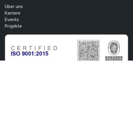
Über uns
Karriere
Events
Projekte
Know Center Research GmbH
Sandgasse 34
A-8010 Graz
+43 316 873 30801
info@know-center.at