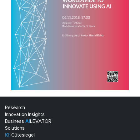
Research
Innovation Insights
Business
AI
LEVATOR
Solutions
KI
-Gütesiegel