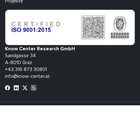
Projekte
Know Center Research GmbH
Sandgasse 34
A-8010 Graz
+43 316 873 30801
info@know-center.at
Kontakt
Newsletter
Impressum
Datenschutzerklärung
AGB
H
bdva
© 2026 Know Center