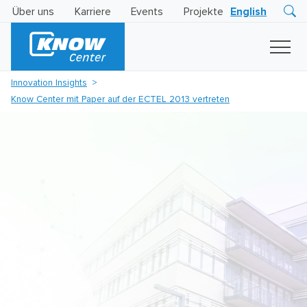
Über uns
Karriere
Events
Projekte
English
Research
Innovation
Insights
Innovation Insights
Business
Know Center mit Paper auf der ECTEL 2013 vertreten
AI
LEVATOR
Solutions
KI
-
Gütesiegel