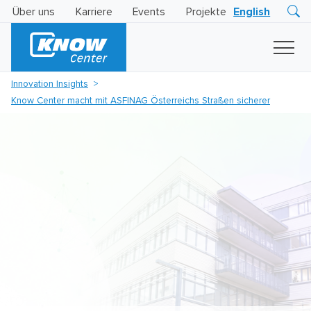
Über uns
Karriere
Events
Projekte
English
Research
Innovation
Insights
Innovation Insights
Business
Know Center macht mit ASFINAG Österreichs Straßen sicherer
AI
LEVATOR
Solutions
KI
-
Gütesiegel