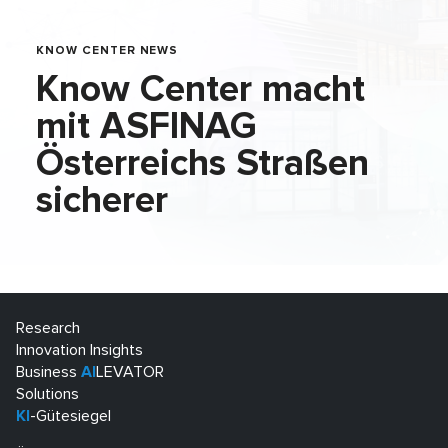
KNOW CENTER NEWS
Know Center macht
mit ASFINAG
Österreichs Straßen
sicherer
Research
Innovation Insights
Business
AI
LEVATOR
Solutions
KI
-Gütesiegel