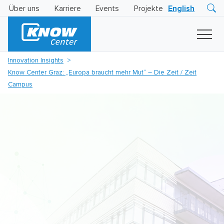
Über uns
Karriere
Events
Projekte
English
Research
Innovation
Insights
Innovation Insights
Business
Know Center Graz: „Europa braucht mehr Mut“ – Die Zeit / Zeit
AI
LEVATOR
Campus
Solutions
KI
-
Gütesiegel