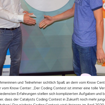
lnehmerinnen und Teilnehmer sichtlich Spaß an dem vom Know Cen
ör vom Know Center: „Der Coding Contest ist immer eine tolle Ver
iedensten Erfahrungen stellen sich komplizierten Aufgaben und 
icher, dass der Catalysts Coding Contest in Zukunft noch mehr jun
aben.“ Der nächste Coding Contest wird übrigens im April 2020 