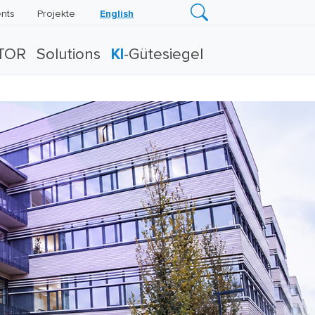
nts
Projekte
English
TOR
Solutions
KI
-Gütesiegel