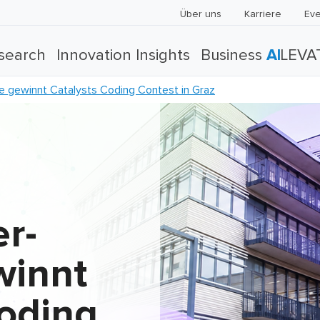
Über uns
Karriere
Eve
search
Innovation Insights
Business
AI
LEVA
 gewinnt Catalysts Coding Contest in Graz
r-
winnt
Coding