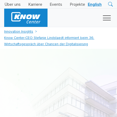
Über uns
Karriere
Events
Projekte
English
Research
Innovation
Insights
Innovation Insights
Business
Know Center-CEO Stefanie Lindstaedt informiert beim 36.
AI
LEVATOR
Wirtschaftsgespräch über Chancen der Digitalisierung
Solutions
KI
-
Gütesiegel