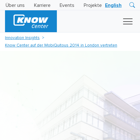
Über uns
Karriere
Events
Projekte
English
Research
Innovation
Insights
Innovation Insights
Business
Know Center auf der MobiQuitous 2014 in London vertreten
AI
LEVATOR
Solutions
KI
-
Gütesiegel