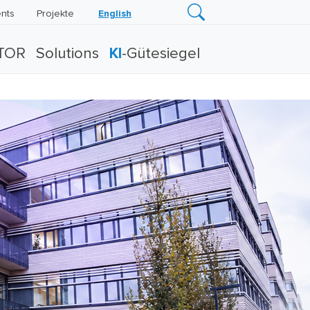
nts
Projekte
English
TOR
Solutions
KI
-Gütesiegel