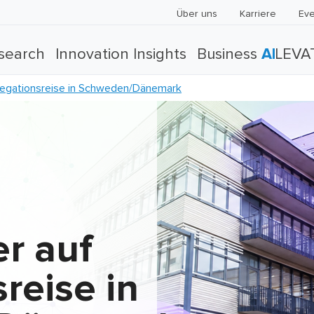
Über uns
Karriere
Eve
search
Innovation Insights
Business
AI
LEVA
legationsreise in Schweden/Dänemark
r auf
reise in