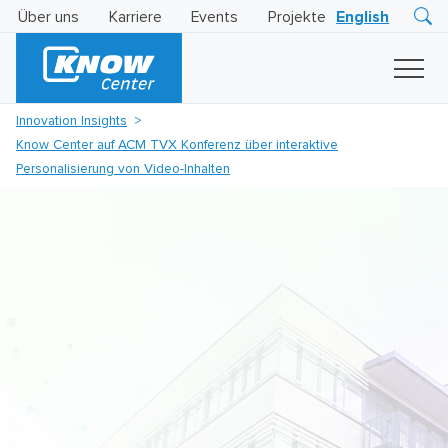
Über uns
Karriere
Events
Projekte
English
Research
Innovation
Insights
Innovation Insights
Business
Know Center auf ACM TVX Konferenz über interaktive
AI
LEVATOR
Personalisierung von Video-Inhalten
Solutions
KI
-
Gütesiegel