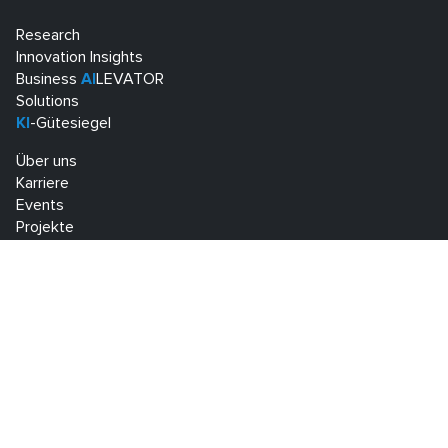
Research
Innovation Insights
Business
AI
LEVATOR
Solutions
KI
-Gütesiegel
Über uns
Karriere
Events
Projekte
Know Center Research GmbH
Sandgasse 34
A-8010 Graz
+43 316 873 30801