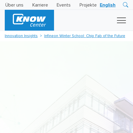
Über uns
Karriere
Events
Projekte
English
Research
Innovation
Insights
Innovation Insights
Infineon Winter School: Chip Fab of the Future
Business
AI
LEVATOR
Solutions
KI
-
Gütesiegel