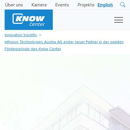
Über uns
Karriere
Events
Projekte
English
Research
Innovation
Insights
Innovation Insights
Business
Infineon Technologies Austria AG erster neuer Partner in der zweiten
AI
LEVATOR
Förderperiode des Know Center
Solutions
KI
-
Gütesiegel