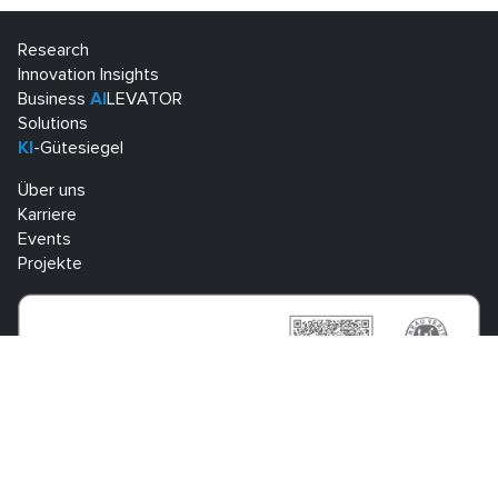
Research
Innovation Insights
Business
AI
LEVATOR
Solutions
KI
-Gütesiegel
Über uns
Karriere
Events
Projekte
Know Center Research GmbH
Sandgasse 34
A-8010 Graz