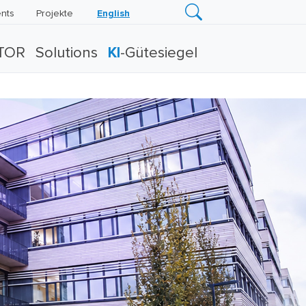
nts
Projekte
English
TOR
Solutions
KI
-Gütesiegel