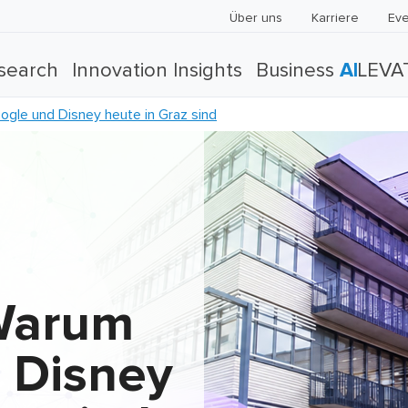
Über uns
Karriere
Eve
search
Innovation Insights
Business
AI
LEVA
le und Disney heute in Graz sind
Warum
 Disney