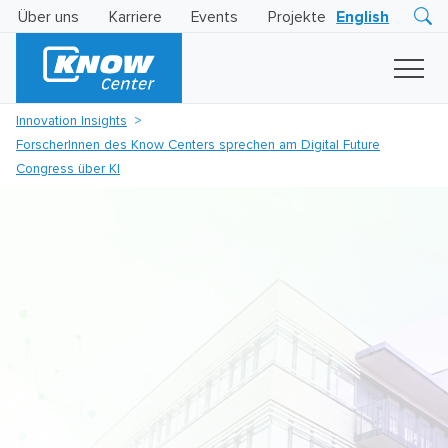
Über uns
Karriere
Events
Projekte
English
Research
Innovation
Insights
Innovation Insights
Business
ForscherInnen des Know Centers sprechen am Digital Future
AI
LEVATOR
Congress über KI
Solutions
KI
-
Gütesiegel