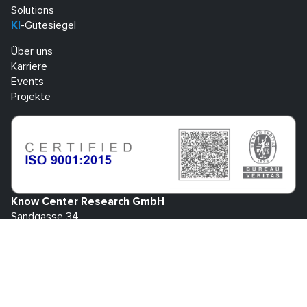
Solutions
KI
-Gütesiegel
Über uns
Karriere
Events
Projekte
Know Center Research GmbH
Sandgasse 34
A-8010 Graz
+43 316 873 30801
info@know-center.at