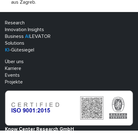
aus Zagreb.
Research
Innovation Insights
Business
AI
LEVATOR
Solutions
KI
-Gütesiegel
Über uns
Karriere
Events
Projekte
Know Center Research GmbH
Sandgasse 34