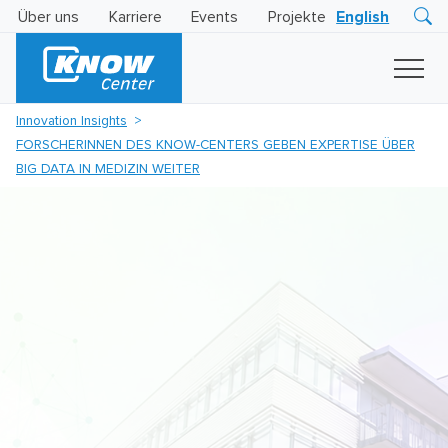
Über uns
Karriere
Events
Projekte
English
Research
Innovation
Insights
Innovation Insights
Business
FORSCHERINNEN DES KNOW-CENTERS GEBEN EXPERTISE ÜBER
AI
LEVATOR
BIG DATA IN MEDIZIN WEITER
Solutions
KI
-
Gütesiegel