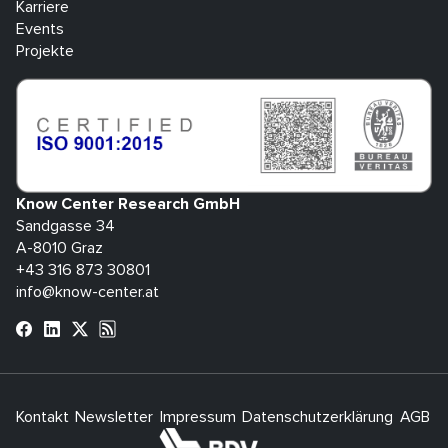
Karriere
Events
Projekte
Know Center Research GmbH
Sandgasse 34
A-8010 Graz
+43 316 873 30801
info@know-center.at
Kontakt
Newsletter
Impressum
Datenschutzerklärung
AGB
H
bdva