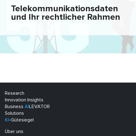
Telekommunikationsdaten
und Ihr rechtlicher Rahmen
Research
Innovation Insights
Business
AI
LEVATOR
Solutions
KI
-Gütesiegel
Über uns