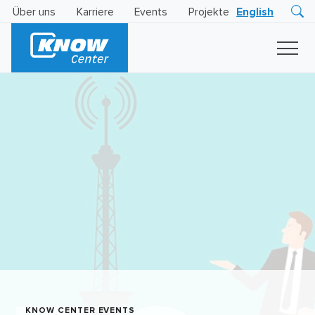
Über uns
Karriere
Events
Projekte
English
Research
Innovation
Insights
Business
AI
LEVATOR
Solutions
KI
-
Gütesiegel
KNOW CENTER EVENTS