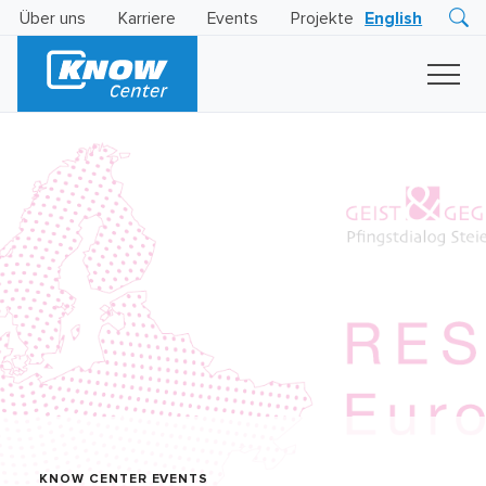
Über uns
Karriere
Events
Projekte
English
Research
Innovation
Insights
Business
AI
LEVATOR
Solutions
KI
-
Gütesiegel
KNOW CENTER EVENTS