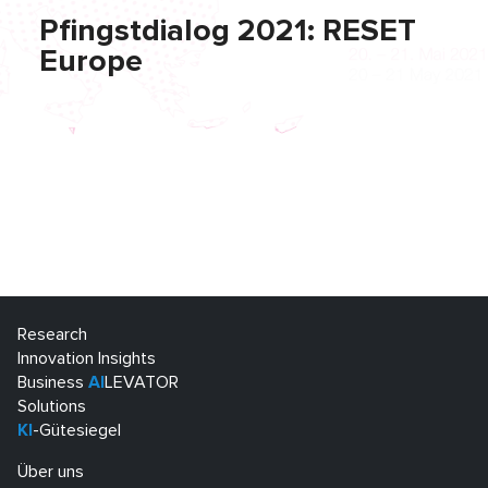
Pfingstdialog 2021: RESET
Europe
Research
Innovation Insights
Business
AI
LEVATOR
Solutions
KI
-Gütesiegel
Über uns