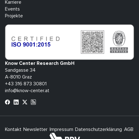
Karriere
Events
Projekte
Know Center Research GmbH
Sandgasse 34
A-8010 Graz
+43 316 873 30801
info@know-center.at
Kontakt
Newsletter
Impressum
Datenschutzerklärung
AGB
H
bdva