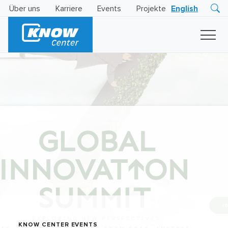
Über uns
Karriere
Events
Projekte
English
Research
Innovation
Insights
Business
AI
LEVATOR
Solutions
KI
-
Gütesiegel
KNOW CENTER EVENTS