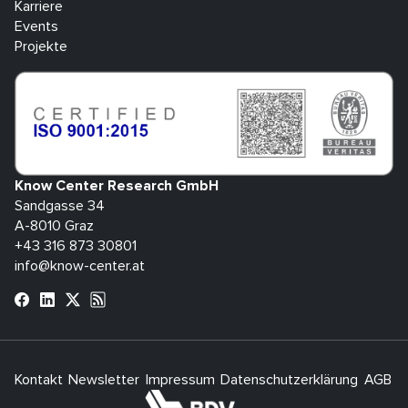
Karriere
Events
Projekte
Know Center Research GmbH
Sandgasse 34
A-8010 Graz
+43 316 873 30801
info@know-center.at
Kontakt
Newsletter
Impressum
Datenschutzerklärung
AGB
H
bdva