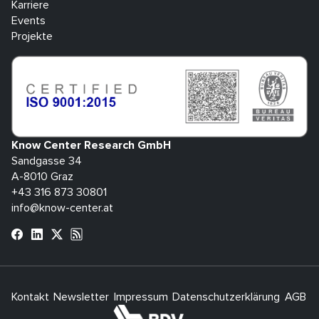
Karriere
Events
Projekte
Know Center Research GmbH
Sandgasse 34
A-8010 Graz
+43 316 873 30801
info@know-center.at
Kontakt
Newsletter
Impressum
Datenschutzerklärung
AGB
H
bdva