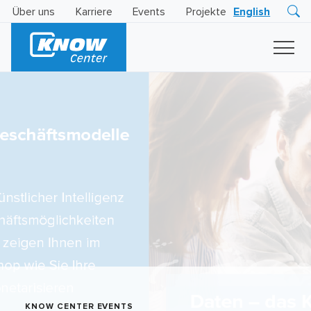
Über uns
Karriere
Events
Projekte
English
Research
Innovation
Insights
Business
AI
LEVATOR
Solutions
KI
-
Gütesiegel
KNOW CENTER EVENTS