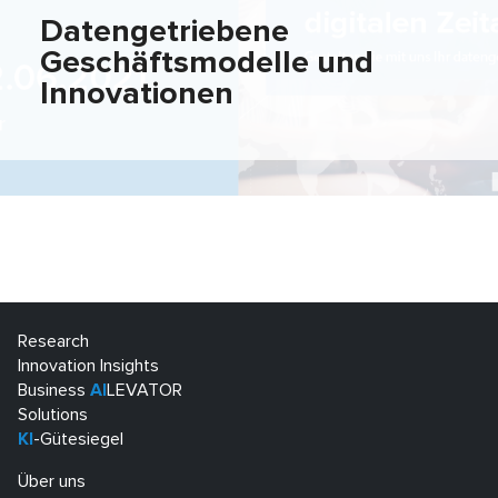
Datengetriebene
Geschäftsmodelle und
Innovationen
Research
Innovation Insights
Business
AI
LEVATOR
Solutions
KI
-Gütesiegel
Über uns