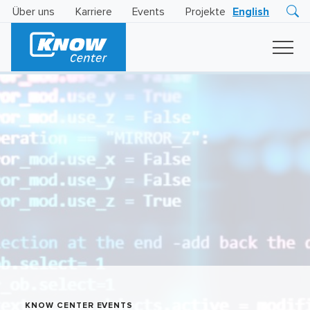
Über uns
Karriere
Events
Projekte
English
Research
Innovation
Insights
Business
AI
LEVATOR
Solutions
KI
-
Gütesiegel
KNOW CENTER EVENTS