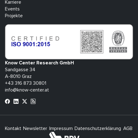
Karriere
Events
Projekte
Know Center Research GmbH
Sandgasse 34
A-8010 Graz
+43 316 873 30801
info@know-center.at
Kontakt
Newsletter
Impressum
Datenschutzerklärung
AGB
H
bdva