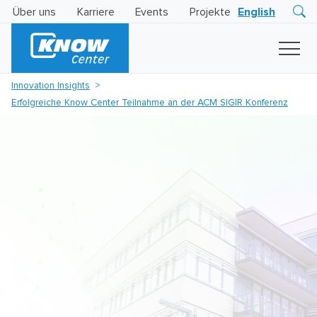
Über uns
Karriere
Events
Projekte
English
Research
Innovation
Insights
Innovation Insights
Business
Erfolgreiche Know Center Teilnahme an der ACM SIGIR Konferenz
AI
LEVATOR
Solutions
KI
-
Gütesiegel