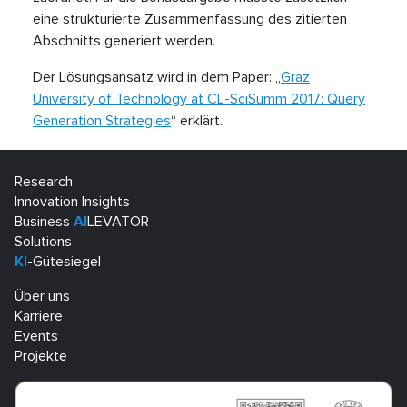
eine strukturierte Zusammenfassung des zitierten
Abschnitts generiert werden.
Der Lösungsansatz wird in dem Paper: „
Graz
University of Technology at CL-SciSumm 2017: Query
Generation Strategies
“ erklärt.
Research
Innovation Insights
Business
AI
LEVATOR
Solutions
KI
-Gütesiegel
Über uns
Karriere
Events
Projekte